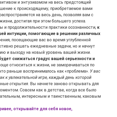
озитивом и энтузиазмом на весь предстоящий 
шение к происходящему, приобретаемое вами 
аспространяется на весь день, позволяя вам с 
изни, достигая при этом большего успеха.
ы и продолжительности практики осознанности, 
к 
шей интуиции, помогающие в решении различных 
рения, посещающие вас во время углубленной 
тивно решать ежедневные задачи, но и начнут 
ию и выходу на новый уровень вашей жизни.
будет снижаться градус вашей серьезности и 
роще относиться к жизни, не заморачиваться по 
 что раньше воспринималось как «проблема». 
У вас 
ак к увлекательной игре, каждый день которой 
нные открытия
. Вы начнете заново открывать для 
ментом. Совсем как в детстве, когда все было 
ечательным, интересным и таинственным, каковым 
ривее, открывайте для себя новое, 