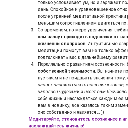
только успокаивает ум, но и заряжает п
день. Спокойное и уравновешенное отно
после утренней медитативной практики р
меньшим сопротивлением двигаться по ж
Со временем, по мере увеличения глубин
вам начнут приходить подсказки от ва
жизненных вопросов
. Интуитивные оза
медитации помогут вам не только эффек
подталкивать вас к дальнейшему развит
Параллельно с развитием осознанности, 
собственной значимости
. Вы начнете п
пустякам и не придавать значения тому,
начнет развиваться отношение к жизни, к
наполнен чудесами и несет вам бесчисле
себя жизнь и наслаждаться каждым ее мо
вам в новинку, все казалось таким зам
оно собственно и является … ))
Медитируйте, становитесь осознаннее и иг
наслаждайтесь жизнью! 