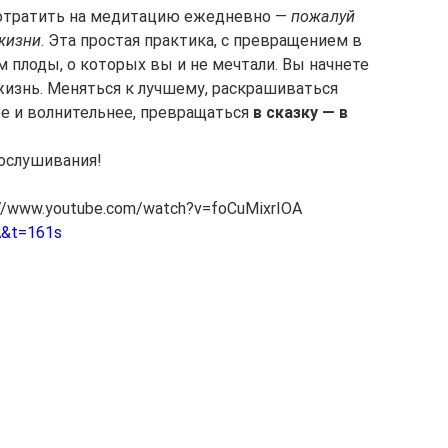
отратить на медитацию ежедневно — 
пожалуй 
жизни
. Эта простая практика, с превращением в 
 плоды, о которых вы и не мечтали. Вы начнете 
 жизнь. Меняться к лучшему, раскрашиваться 
е и волнительнее, превращаться 
в сказку — в 
рослушивания!
//www.youtube.com/watch?v=foCuMixrIOA
A&t=161s