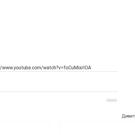
//www.youtube.com/watch?v=foCuMixrIOA
Дивити