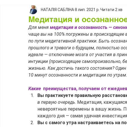
НАТАЛІЯ САБЛІНА
8 лип. 2021 р.
Читати 2 хв
Медитация и осознанно
Для меня 
медитация и осознанность — сино
чаще вы на 100% погружены в происходящее в
по пути медитативной практики. Быть осозна
прошлого и тревоги о будущем, полностью осо
идеале — отключение мозга от участия в при
интуиции (происходящее самопроизвольно, бе
жизнью. Как достичь такого состояния? Один
10 минут осознанности и медитации по утрам
Какие 
 преимущества, получаем от ежедне
Вы практикуете правильную расстанов
в первую очередь
. Медитация, кажущаяся
невероятные перемены в вашу жизнь. Поэ
каждого дня — самая удачная инвестици
Вы с самого утра настраиваетесь на п