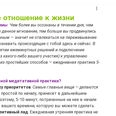
е отношение к жизни
нимы
.
 Чем более вы осознаны в течении дня, чем 
 данное мгновение, тем больше вы продвинулись 
нным — значит не отвлекаться на пережевывание 
знавать происходящее с тобой здесь и сейчас. В 
нятии ежеминутных решений и подключение 
з какого-либо вашего участия) к управлению 
 из простейших способов — ежедневная практика 5-
.
вной медитативной практики?
ку приоритетов
. 
Самые главные вещи — делаются 
 простой по началу, принесет в дальнейшем 
тому, 5-10 минут, потраченные на нее в начале 
я вашего времени, которую вы можете сделать.
озитивный лад
. Ежедневная утренняя практика не 