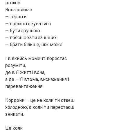
вголос.
Вона звикає:
— терпіти
— підлаштовуватися
— бути зручною
— пояснювати за інших
— брати більше, ніж може
І в якийсь момент перестає 
розуміти,
де в її житті вона,
а де — її втома, виснаження і 
перевантаження.
Кордони — це не коли ти стаєш 
холодною, а коли ти перестаєш 
зникати.
Це коли: