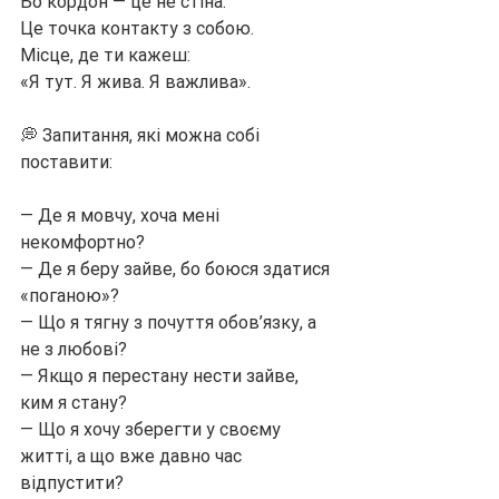
Бо кордон — це не стіна.
Це точка контакту з собою.
Місце, де ти кажеш:
«Я тут. Я жива. Я важлива».
💭 Запитання, які можна собі 
поставити:
— Де я мовчу, хоча мені 
некомфортно?
— Де я беру зайве, бо боюся здатися 
«поганою»?
— Що я тягну з почуття обов’язку, а 
не з любові?
— Якщо я перестану нести зайве, 
ким я стану?
— Що я хочу зберегти у своєму 
житті, а що вже давно час 
відпустити?