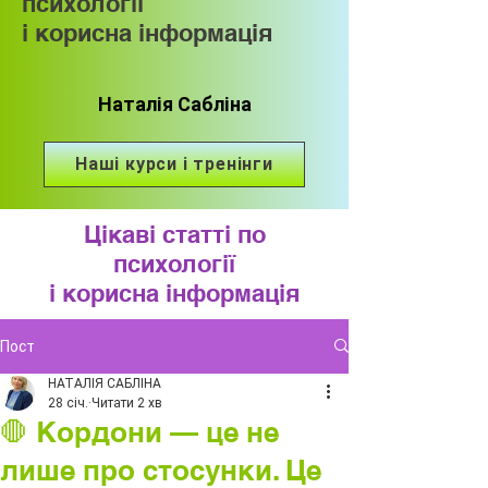
психології
і корисна інформація
Наталія Сабліна
Наші курси і тренінги
Цікаві статті по
психології
і корисна інформація
Пост
НАТАЛІЯ САБЛІНА
28 січ.
Читати 2 хв
🛑 Кордони — це не
лише про стосунки. Це