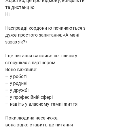
жорстко, це про відмову, конфлікти 
та дистанцію.
Ні.
Насправді кордони ю починаються з 
дуже простого запитання: «А мені 
зараз як?»
І це питання важливе не тільки у 
стосунках з партнером.
Воно важливе:
— у роботі
— у родині
— у дружбі
— у професійній сфері
— навіть у власному темпі життя
Поки людина несе чуже,
вона рідко ставить це питання 