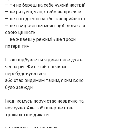
— ти не береш на себе чужий настрій
— не рятуєш, якщо тебе не просили
— не погоджуєшся «бо так прийнято»
— не працюєш на межі, щоб довести 
свою цінність
— не живеш у режимі «ще трохи 
потерпіти»
І тоді відбувається дивна, але дуже 
чесна річ. Життя або починає 
перебудовуватися,
або стає видимим таким, яким воно 
було завжди.
Іноді комусь поруч стає незвично та 
незручно. Але тобі вперше стає 
трохи легше дихати.