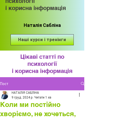
психології
і корисна інформація
Наталія Сабліна
Наші курси і тренінги
Цікаві статті по
психології
і корисна інформація
Пост
НАТАЛІЯ САБЛІНА
9 груд. 2024 р.
Читати 1 хв
Коли ми постійно
хворіємо, не хочеться,