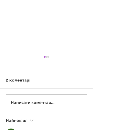
2 коментарі
Техніка «5 пал
МЕТОДИКА 5 ЧОМУ
Написати коментар...
Найновіші