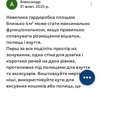
Александр
31 жовт. 2025 р.
Невелика гардеробка площею 
близько 4 м² може стати максимально 
функціональною, якщо правильно 
спланувати розміщення вішалок, 
полиць і взуття. 
Перш за все поділіть простір на 
зонування, одна стіна для довгих і 
коротких речей на двох рівнях, 
протилежна під полицями для взуття 
та аксесуарів. Виштовхуйте мертві 
ніші, використовуйте кути для 
висувних кошиків або полиць, це 
збільшує ємність без загромадження. 
Верхній рівень полиць витратьте на 
сезонні речі, нижній  на щоденне 
взуття. 
Для зручності застосовуйте 
комбіновані рішення, наприклад, 
вішалка з нижньою полицею для 
взуття дозволяє зберігати все…