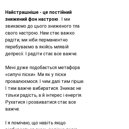
Найстрашніше - це постійний 
знижений фон настрою
 . І ми 
звикаємо до цього зниженого тла 
свого настрою. Нам стає важко 
радіти, ми ніби перманентно 
перебуваємо в якійсь млявій 
депресії. І радіти стає все важче.
Мені дуже подобається метафора 
«сипучі піски». Ми як у піски 
провалюємося. І чим далі тим гірше. 
І тим важче вибиратися. Зникає не 
тільки радість, а й інтерес і енергія. 
Рухатися і розвиватися стає все 
важче.
І я помічаю, що навіть якщо 