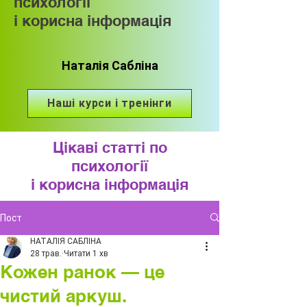
психології
і корисна інформація
Наталія Сабліна
Наші курси і тренінги
Цікаві статті по
психології
і корисна інформація
Пост
НАТАЛІЯ САБЛІНА
28 трав.
Читати 1 хв
Кожен ранок — це
чистий аркуш.