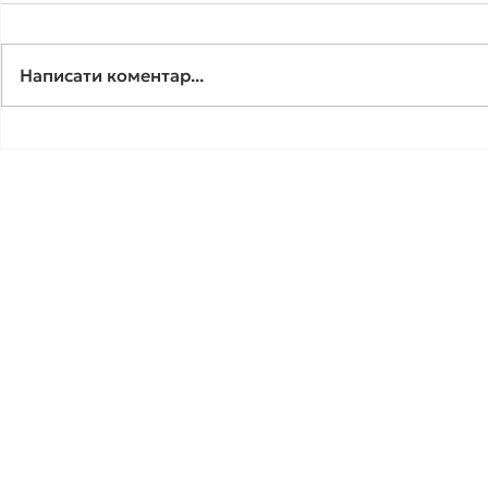
Написати коментар...
🟢«У вас серйозний
🟢 «У вас 
діагноз…» — іноді саме з
діагноз…»
цієї фрази починається
справжнє руйнування
людини.