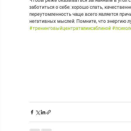
Чтобы реже оказываться загнанным в угол 
заботиться о себе: хорошо спать, качественно
переутомленность чаще всего является причи
негативных мыслей. Помните, что энергию л
#тренинговыйцентраталиисаблиной
#психол