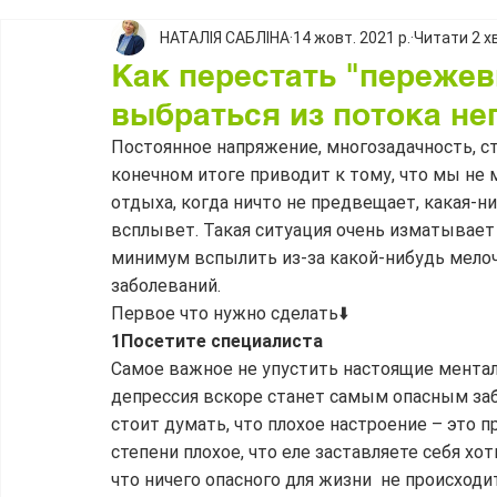
НАТАЛІЯ САБЛІНА
14 жовт. 2021 р.
Читати 2 х
Как перестать "переже
выбраться из потока не
Постоянное напряжение, многозадачность, стре
конечном итоге приводит к тому, что мы не
отдыха, когда ничто не предвещает, какая-н
всплывет. Такая ситуация очень изматывает 
минимум вспылить из-за какой-нибудь мелоч
заболеваний.
Первое что нужно сделать⬇️
1Посетите специалиста
Самое важное не упустить настоящие ментал
депрессия вскоре станет самым опасным заб
стоит думать, что плохое настроение – это пр
степени плохое, что еле заставляете себя хот
что ничего опасного для жизни  не происход