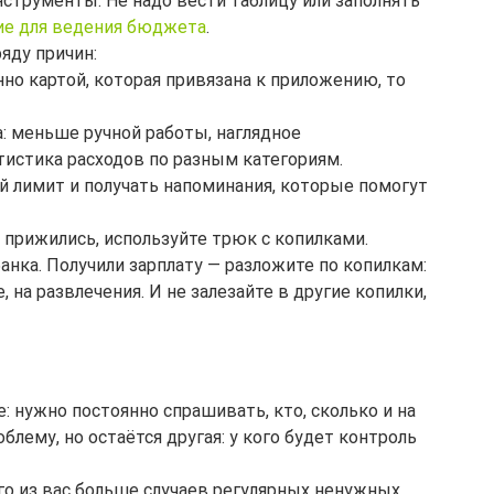
струменты. Не надо вести таблицу или заполнять 
ие для ведения бюджета
. 
яду причин:
о картой, которая привязана к приложению, то 
 меньше ручной работы, наглядное 
тистика расходов по разным категориям.
 лимит и получать напоминания, которые помогут 
 прижились, используйте трюк с копилками. 
анка. Получили зарплату — разложите по копилкам: 
е, на развлечения. И не залезайте в другие копилки, 
е: нужно постоянно спрашивать, кто, сколько и на 
блему, но остаётся другая: у кого будет контроль 
ого из вас больше случаев регулярных ненужных 