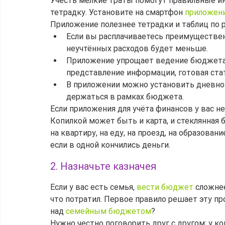
Учесть мелкие траты помогут правильные ин
тетрадку. Установите на смартфон 
приложен
Приложение полезнее тетрадки и таблиц по р
Если вы расплачиваетесь преимущественн
неучтённых расходов будет меньше.
Приложение упрощает ведение бюджета:
представление информации, готовая ста
В приложении можно установить дневной
держаться в рамках бюджета.
Если приложения для учёта финансов у вас не
Копилкой может быть и карта, и стеклянная б
на квартиру, на еду, на проезд, на образовани
если в одной кончились деньги.
2. Назначьте казначея
Если у вас есть семья, 
вести бюджет
 сложне
что потратил. Первое правило решает эту про
над 
семейным бюджетом
?
Нужно честно поговорить друг с другом: у к