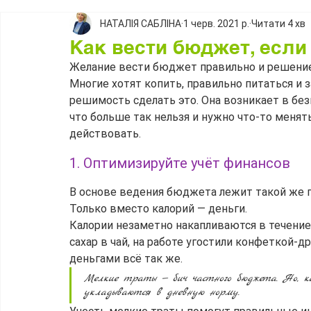
НАТАЛІЯ САБЛІНА
1 черв. 2021 р.
Читати 4 хв
Как вести бюджет, если
Желание вести бюджет правильно и решение 
Многие хотят копить, правильно питаться и з
решимость сделать это. Она возникает в безв
что больше так нельзя и нужно что-то менять
действовать.
1. Оптимизируйте учёт финансов
В основе ведения бюджета лежит такой же пр
Только вместо калорий — деньги.
Калории незаметно накапливаются в течение 
сахар в чай, на работе угостили конфеткой-д
деньгами всё так же.
Мелкие траты — бич частного бюджета. Но, 
укладываются в дневную норму.