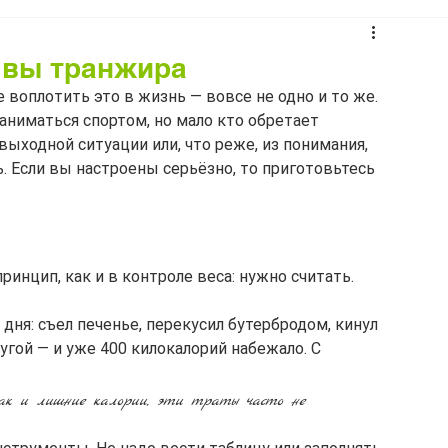
 вы транжира
воплотить это в жизнь — вовсе не одно и то же. 
аниматься спортом, но мало кто обретает 
ыходной ситуации или, что реже, из понимания, 
. Если вы настроены серьёзно, то приготовьтесь 
инцип, как и в контроле веса: нужно считать. 
дня: съел печенье, перекусил бутербродом, кинул 
ругой — и уже 400 килокалорий набежало. С 
как и лишние калории, эти траты часто не 