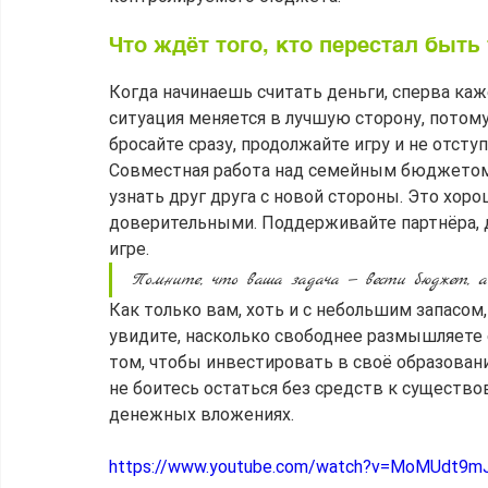
Что ждёт того, кто перестал быт
Когда начинаешь считать деньги, сперва каже
ситуация меняется в лучшую сторону, потому
бросайте сразу, продолжайте игру и не отступ
Совместная работа над семейным бюджетом
узнать друг друга с новой стороны. Это хор
доверительными. Поддерживайте партнёра, 
игре.
Помните, что ваша задача — вести бюджет, а
Как только вам, хоть и с небольшим запасом,
увидите, насколько свободнее размышляете 
том, чтобы инвестировать в своё образовани
не боитесь остаться без средств к существо
денежных вложениях.
https://www.youtube.com/watch?v=MoMUdt9m