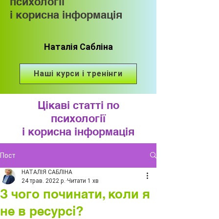
психології
і корисна інформація
Наталія Сабліна
Наші курси і тренінги
Цікаві статті по
психології
і корисна інформація
Пост
НАТАЛІЯ САБЛІНА
24 трав. 2022 р.
Читати 1 хв
З чого починати, коли я
не в ресурсі?