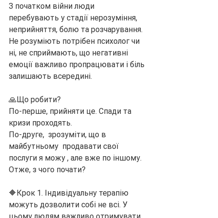
З початком війни люди 
перебувають у стадії нерозуміння, 
неприйняття, болю та розчарування. 
Не розуміють потрібен психолог чи 
ні, не сприймають, що негативні 
емоції важливо пропрацювати і біль 
залишають всередині.
🙏Що робити?
По-перше, прийняти це. Спади та 
кризи проходять.
По-друге,  зрозуміти, що в 
майбутньому  продавати свої 
послуги я можу , але вже по іншому. 
Отже, з чого почати?
🔶Крок 1. Індивідуальну терапію 
можуть дозволити собі не всі. У 
цьому людям важливо отримувати 