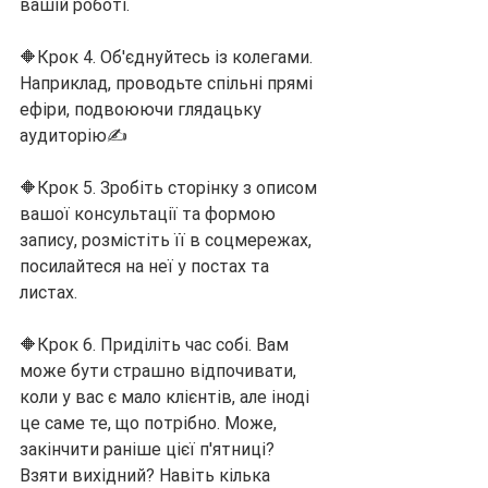
вашій роботі.
🔶Крок 4. Об'єднуйтесь із колегами. 
Наприклад, проводьте спільні прямі 
ефіри, подвоюючи глядацьку 
аудиторію✍️
🔶Крок 5. Зробіть сторінку з описом 
вашої консультації та формою 
запису, розмістіть її в соцмережах, 
посилайтеся на неї у постах та 
листах.
🔶Крок 6. Приділіть час собі. Вам 
може бути страшно відпочивати, 
коли у вас є мало клієнтів, але іноді 
це саме те, що потрібно. Може, 
закінчити раніше цієї п'ятниці? 
Взяти вихідний? Навіть кілька 