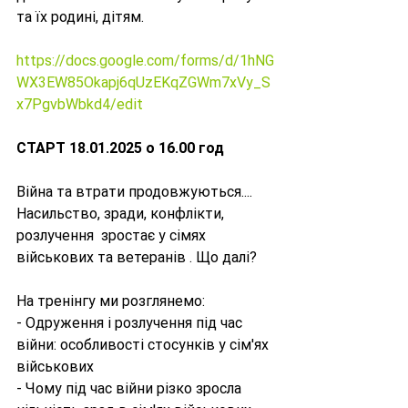
та їх родині, дітям.
https://docs.google.com/forms/d/1hNG
WX3EW85Okapj6qUzEKqZGWm7xVy_S
x7PgvbWbkd4/edit
СТАРТ 18.01.2025 о 16.00 год
Війна та втрати продовжуються.... 
Насильство, зради, конфлікти, 
розлучення  зростає у сімях 
військових та ветеранів . Що далі?
На тренінгу ми розглянемо:
- Одруження і розлучення під час 
війни: особливості стосунків у сім'ях 
військових
- Чому під час війни різко зросла 