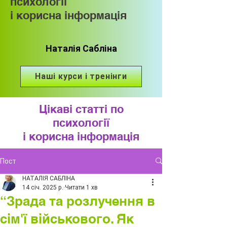
психології
і корисна інформація
Наталія Сабліна
Наші курси і тренінги
Цікаві статті по
психології
і корисна інформація
Пост
НАТАЛІЯ САБЛІНА
14 січ. 2025 р.
Читати 1 хв
“Зрада та розлучення в
сім'ї військового. Як