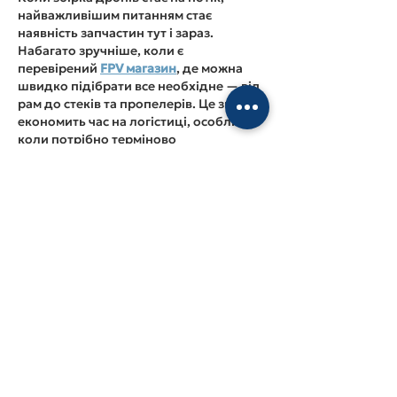
найважливішим питанням стає 
наявність запчастин тут і зараз. 
Набагато зручніше, коли є 
перевірений 
FPV магазин
, де можна 
швидко підібрати все необхідне — від 
рам до стеків та пропелерів. Це значно 
економить час на логістиці, особливо 
коли потрібно терміново 
відремонтувати борт або зібрати нову 
партію під конкретне завдання.
Вподобати
Відповісти
Moxmedd Alli
12 січ.
Якщо ви хочете бути впевненими у 
своєму виборі, то мийка Franke — це, 
без сумнівів, правильний вибір. Я сам 
вибирав її не просто через гарний 
дизайн, а тому що хотів мати щось, що 
буде не тільки красивим, але й 