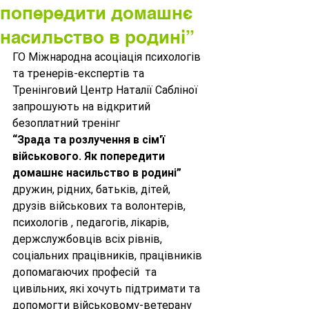
попередити домашнє
насильство в родині”
ГО Міжнародна асоціація психологів 
та тренерів-експертів та 
Тренінговий Центр Наталії Сабліної
запрошують на відкритий 
безоплатний тренінг 
“Зрада та розлучення в сім'ї 
військового. Як попередити 
домашнє насильство в родині” 
дружин, рідних, батьків, дітей, 
друзів військових та волонтерів, 
психологів , педагогів, лікарів, 
держслужбовців всіх рівнів, 
соціальних працівників, працівників 
допомагаючих професій  та 
цивільних, які хочуть підтримати та 
допомогти військовому-ветерану 