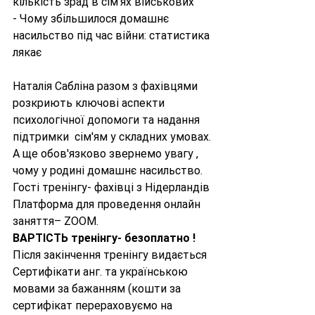
кількість зрад в сім'ях військових
- Чому збільшилося домашнє 
насильство під час війни: статистика 
лякає
Наталія Сабліна разом з фахівцями 
розкриють ключові аспекти 
психологічної допомоги та надання 
підтримки  сім'ям у складних умовах.
А ще обов'язково звернемо увагу , 
чому у родині домашнє насильство.
Гості тренінгу- фахівці з Нідерландів 
Платформа для проведення онлайн 
заняття– ZOOM.
ВАРТІСТЬ тренінгу- безоплатно ! 
Після закінчення тренінгу видається 
Сертифікати анг. та українською 
мовами за бажанням (кошти за 
сертифікат перераховуємо на 