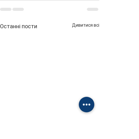
Дивитися всі
Останні пости
🟢 Чому люди