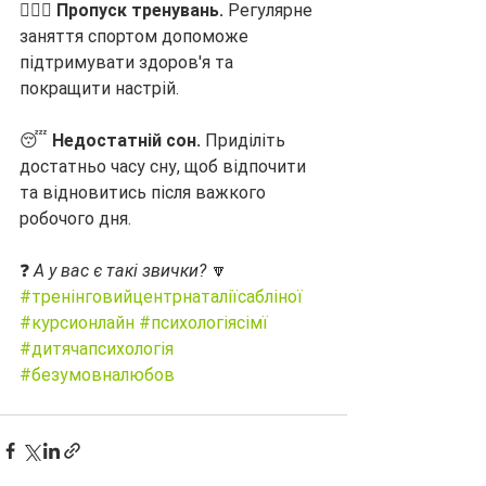
🏋🏻‍♀️ 
Пропуск тренувань.
 Регулярне 
заняття спортом допоможе 
підтримувати здоров'я та 
покращити настрій.
😴 
Недостатній сон.
 Приділіть 
достатньо часу сну, щоб відпочити 
та відновитись після важкого 
робочого дня.
❓ 
А у вас є такі звички?
 🔽
#тренінговийцентрнаталіїсабліної
#курсионлайн
#психологіясімї
#дитячапсихологія
#безумовналюбов