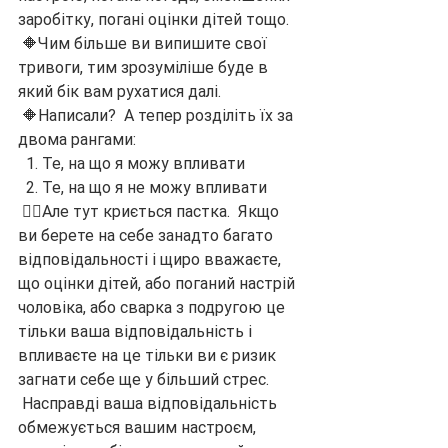
заробітку, погані оцінки дітей тощо.
 🔶Чим більше ви випишите свої 
тривоги, тим зрозуміліше буде в 
який бік вам рухатися далі.
 🔶Написали?  А тепер розділіть їх за 
двома рангами:
  1. Те, на що я можу впливати
  2. Те, на що я не можу впливати
 👉🏻Але тут криється пастка.  Якщо 
ви берете на себе занадто багато 
відповідальності і щиро вважаєте, 
що оцінки дітей, або поганий настрій 
чоловіка, або сварка з подругою це 
тільки ваша відповідальність і 
впливаєте на це тільки ви є ризик 
загнати себе ще у більший стрес.
 Насправді ваша відповідальність 
обмежується вашим настроєм, 