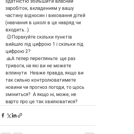
здатністю збільшити власний 
заробіток, вкладенням у вашу 
частину відносин і виховання дітей 
(навчання в школі в це навряд чи 
входить…).
 😉Порахуйте скільки пунктів 
вийшло під цифрою 1 і скільки під 
цифрою 2?
 🙏А тепер перегляньте  ще раз 
тривоги, на які ви не можете 
вплинути.  Невже правда, якщо ви 
так сильно контролюватимете 
новини чи прогноз погоди, то щось 
зміниться?  А якщо ні, може, не 
варто про це так хвилюватися?