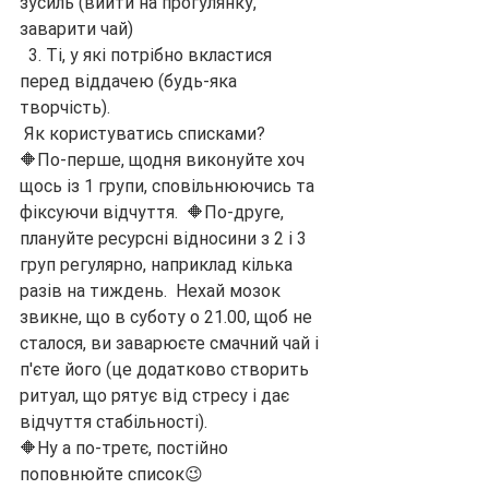
зусиль (вийти на прогулянку, 
заварити чай)
  3. Ті, у які потрібно вкластися 
перед віддачею (будь-яка 
творчість).
 Як користуватись списками?
🔶По-перше, щодня виконуйте хоч 
щось із 1 групи, сповільнюючись та 
фіксуючи відчуття.  🔶По-друге, 
плануйте ресурсні відносини з 2 і 3 
груп регулярно, наприклад кілька 
разів на тиждень.  Нехай мозок 
звикне, що в суботу о 21.00, щоб не 
сталося, ви заварюєте смачний чай і 
п'єте його (це додатково створить 
ритуал, що рятує від стресу і дає 
відчуття стабільності).  
🔶Ну а по-третє, постійно 
поповнюйте список😉