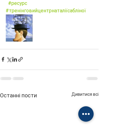
#ресурс
#тренінговийцентрнаталіїсабліної
Дивитися всі
Останні пости