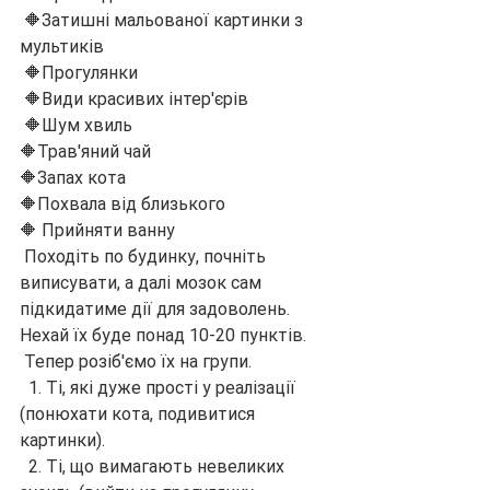
 🔶Затишні мальованої картинки з 
мультиків
 🔶Прогулянки
 🔶Види красивих інтер'єрів 
 🔶Шум хвиль
🔶Трав'яний чай
🔶Запах кота
🔶Похвала від близького
🔶 Прийняти ванну
 Походіть по будинку, почніть 
виписувати, а далі мозок сам 
підкидатиме дії для задоволень.  
Нехай їх буде понад 10-20 пунктів.
 Тепер розіб'ємо їх на групи.
  1. Ті, які дуже прості у реалізації 
(понюхати кота, подивитися 
картинки).
  2. Ті, що вимагають невеликих 