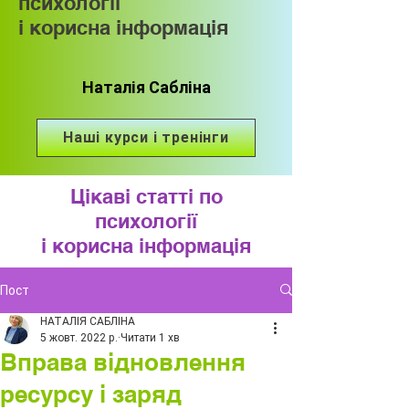
психології
і корисна інформація
Наталія Сабліна
Наші курси і тренінги
Цікаві статті по
психології
і корисна інформація
Пост
НАТАЛІЯ САБЛІНА
5 жовт. 2022 р.
Читати 1 хв
Вправа відновлення
ресурсу і заряд