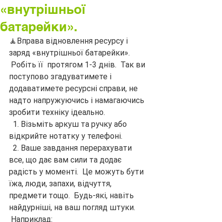
«внутрішньої
батарейки».
🧘Вправа відновлення ресурсу і 
заряд «внутрішньої батарейки».
 Робіть її  протягом 1-3 днів.  Так ви 
поступово згадуватимете і 
додаватимете ресурсні справи, не 
надто напружуючись і намагаючись 
зробити техніку ідеально.
  1. Візьміть аркуш та ручку або 
відкрийте нотатку у телефоні.
  2. Ваше завдання перерахувати 
все, що дає вам сили та додає 
радість у моменті.  Це можуть бути 
їжа, люди, запахи, відчуття, 
предмети тощо.  Будь-які, навіть 
найдурніші, на ваш погляд штуки.
 Наприклад: