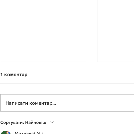
1 коментар
Написати коментар...
🟢«У вас серйозний
🟢 «У вас 
Сортувати:
Найновіші
діагноз…» — іноді саме з
діагноз…»
Moxmedd Alli