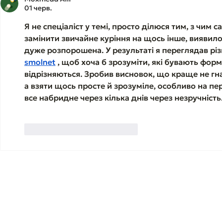
цієї фрази починається
01 черв.
справжнє руйнування
людини.
Я не спеціаліст у темі, просто ділюся тим, з чим с
замінити звичайне куріння на щось інше, виявилос
дуже розпорошена. У результаті я переглядав різн
smolnet
 , щоб хоча б зрозуміти, які бувають форм
відрізняються. Зробив висновок, що краще не гн
а взяти щось просте й зрозуміле, особливо на пе
все набридне через кілька днів через незручність
Вподобати
Відповісти