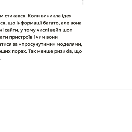
ам стикався. Коли виникла ідея 
я, що інформації багато, але вона 
і сайти, у тому числі вейп шоп 
ати пристроїв і чим вони 
атися за «просунутими» моделями, 
рших порах. Так менше ризиків, що 
.