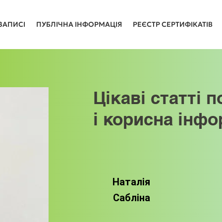
ЗАПИСІ
ПУБЛІЧНА ІНФОРМАЦІЯ
РЕЄСТР СЕРТИФІКАТІВ
Цікаві статті п
і корисна інфо
Наталія
Сабліна
Цікаві статті 
і корисна 