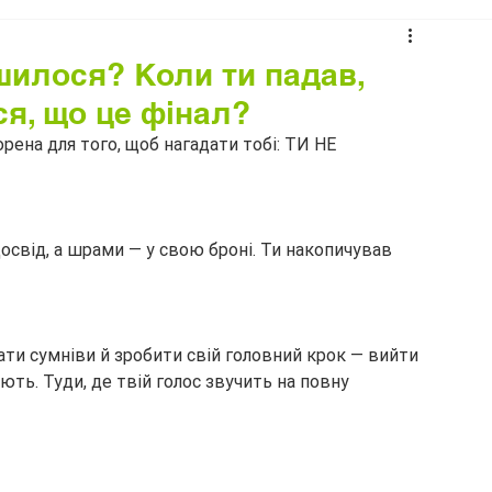
шилося? Коли ти падав,
ся, що це фінал?
орена для того, щоб нагадати тобі: ТИ НЕ 
освід, а шрами — у свою броні. Ти накопичував 
ти сумніви й зробити свій головний крок — вийти 
ють. Туди, де твій голос звучить на повну 