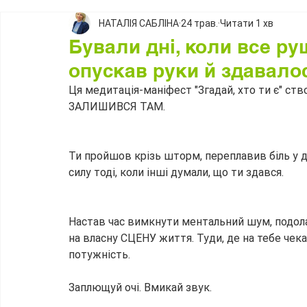
НАТАЛІЯ САБЛІНА
24 трав.
Читати 1 хв
Бували дні, коли все ру
опускав руки й здавало
Ця медитація-маніфест "Згадай, хто ти є" ств
ЗАЛИШИВСЯ ТАМ. 
Ти пройшов крізь шторм, переплавив біль у д
силу тоді, коли інші думали, що ти здався.
Настав час вимкнути ментальний шум, подола
на власну СЦЕНУ життя. Туди, де на тебе чека
потужність.
Заплющуй очі. Вмикай звук. 