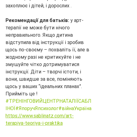
захоплює і дітей, і дорослих .
Рекомендації для батьків:
 у арт-
терапії не може бути нічого 
неправильного. Якщо дитина 
відступила від інструкції і зробив 
щось по-своєму – похваліть її, але в 
жодному разі не критикуйте і не 
змушуйте чітко дотримуватися 
інструкції. Діти – творчі істоти, і 
вони, швидше за все, поміняють 
щось у ваших “ідеальних планах”. 
Прийміть це !
#ТРЕНІНГОВИЙЦЕНТРНАТАЛІЇСАБЛ
ІНОЇ
#ЯпоручЯпсихолог
#війнаУкраїна
https://www.sablinatz.com/art-
terapiya-teoriya-i-praktika