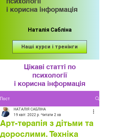
психології
і корисна інформація
Наталія Сабліна
Наші курси і тренінги
Цікаві статті по
психології
і корисна інформація
Пост
НАТАЛІЯ САБЛІНА
19 квіт. 2022 р.
Читати 2 хв
Арт-терапія з дітьми та
дорослими. Техніка