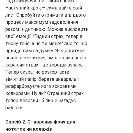
Підтримуючи її в такий спосіб.
Наступний крок – сумнівайте свій 
лист.Спробуйте отримати від цього 
процесу максимум задоволення 
разом із дитиною. Можна висловити 
свої емоції: "Гидкий страх, тепер я 
тисну тебе, а не ти мене!" Або те, що 
прийде вам на думку. Якщо дитина 
почне веселитися, змінюючи папір і 
караючи страх - це хороша ознака.
Тепер акуратно розгортаєте 
зім'ятий папір, берете акварель і 
розфарбовуєте його яскравими 
кольорами. Ну як? Страшний страх 
тепер веселий і більше нагадує 
радість.
Спосіб 2. Створення фону для 
нотаток чи колажів